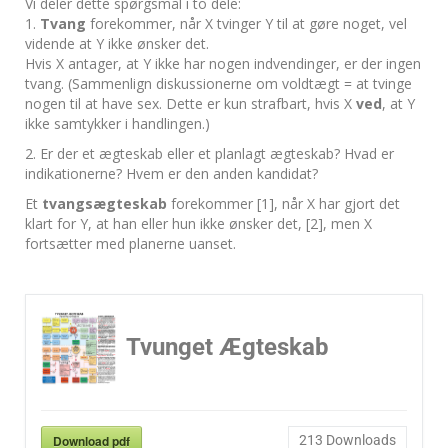
Vi deler dette spørgsmål i to dele:
1.
Tvang
forekommer, når X tvinger Y til at gøre noget, vel
vidende at Y ikke ønsker det.
Hvis X antager, at Y ikke har nogen indvendinger, er der ingen
tvang. (Sammenlign diskussionerne om voldtægt = at tvinge
nogen til at have sex. Dette er kun strafbart, hvis X
ved
, at Y
ikke samtykker i handlingen.)
2. Er der et ægteskab eller et planlagt ægteskab? Hvad er
indikationerne? Hvem er den anden kandidat?
Et
tvangsægteskab
forekommer [1], når X har gjort det
klart for Y, at han eller hun ikke ønsker det, [2], men X
fortsætter med planerne uanset.
Tvunget Ægteskab
Download pdf
213
Downloads