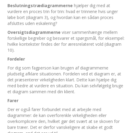
Beslutningstrædiagrammerne
hjælper dig med at
vurdere en proces trin for trin: hvad er trinnene hvis unger
løbe bort (diagram 3), og hvordan kan en sådan proces
afsluttes uden eskalering?
Oversigtsdiagrammerne
viser sammenhænge mellem
forskellige begreber og besvarer et spørgsmål, for eksempel:
hvilke kontekster findes der for æresrelateret vold (diagram
10).
Fordeler
For dig som fagperson kan brugen af ​​diagrammerne
pludselig afklare situationen. Fordelen ved et diagram er, at
det præsenterer virkeligheden klart. Dette kan hjælpe dig
med bedre at vurdere en situation. Du kan selvfølgelig bruge
et diagram sammen med din klient.
Farer
Der er også farer forbundet med at arbejde med
diagrammer: de kan overforenkle virkeligheden eller
overkomplicere den, hvilket gør det svært at se skoven for
bare træer. Det er derfor vanskeligere at skabe et godt