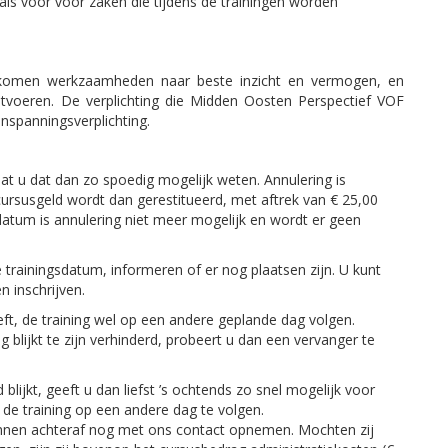
ls voor voor zaken die tijdens de trainingen worden
komen werkzaamheden naar beste inzicht en vermogen, en
voeren. De verplichting die Midden Oosten Perspectief VOF
nspanningsverplichting.
aat u dat dan zo spoedig mogelijk weten. Annulering is
cursusgeld wordt dan gerestitueerd, met aftrek van € 25,00
datum is annulering niet meer mogelijk en wordt er geen
e trainingsdatum, informeren of er nog plaatsen zijn. U kunt
n inschrijven.
 geeft, de training wel op een andere geplande dag volgen.
 blijkt te zijn verhinderd, probeert u dan een vervanger te
lijkt, geeft u dan liefst ’s ochtends zo snel mogelijk voor
 de training op een andere dag te volgen.
unnen achteraf nog met ons contact opnemen. Mochten zij