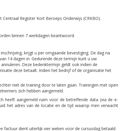
et Centraal Register Kort Beroeps Onderwijs (CRKBO).
 worden binnen 7 werkdagen beantwoord.
nschrijving, krijgt u per omgaande bevestiging. De dag na
van 14 dagen in. Gedurende deze termijn kunt u uw
annuleren. Deze bedenktermijn geldt ook indien de
isatie deze betaalt. Indien het bedrijf of de organisatie het
hter niet de training door te laten gaan. Trainingen met open
eelnemers zich hebben aangemeld.
ich heeft aangemeld ruim voor de betreffende data (via de e-
eduid het adres van de locatie en de tijd waarop men verwacht
 factuur dient uiterlijk vier weken voor de cursusdag betaald