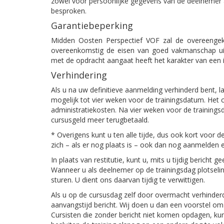
zowel voor persoonlijke gegevens van de deelnemer a
besproken.
Garantiebeperking
Midden Oosten Perspectief VOF zal de overeenge
overeenkomstig de eisen van goed vakmanschap uit
met de opdracht aangaat heeft het karakter van een i
Verhindering
Als u na uw definitieve aanmelding verhinderd bent, l
mogelijk tot vier weken voor de trainingsdatum. Het 
administratiekosten. Na vier weken voor de trainings
cursusgeld meer terugbetaald.
* Overigens kunt u ten alle tijde, dus ook kort voor d
zich – als er nog plaats is – ook dan nog aanmelden e
In plaats van restitutie, kunt u, mits u tijdig bericht
Wanneer u als deelnemer op de trainingsdag plotseling
sturen. U dient ons daarvan tijdig te verwittigen.
Als u op de cursusdag zelf door overmacht verhinderd b
aanvangstijd bericht. Wij doen u dan een voorstel om
Cursisten die zonder bericht niet komen opdagen, k