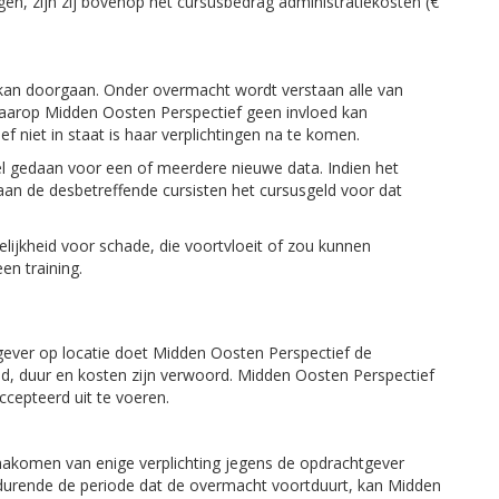
gen, zijn zij bovenop het cursusbedrag administratiekosten (€
t kan doorgaan. Onder overmacht wordt verstaan alle van
aarop Midden Oosten Perspectief geen invloed kan
niet in staat is haar verplichtingen na te komen.
tel gedaan voor een of meerdere nieuwe data. Indien het
an de desbetreffende cursisten het cursusgeld voor dat
ijkheid voor schade, die voortvloeit of zou kunnen
en training.
tgever op locatie doet Midden Oosten Perspectief de
ud, duur en kosten zijn verwoord. Midden Oosten Perspectief
accepteerd uit te voeren.
nakomen van enige verplichting jegens de opdrachtgever
Gedurende de periode dat de overmacht voortduurt, kan Midden