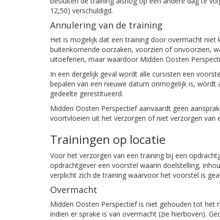
besluiten de training alsnog op een andere dag te vol
12,50) verschuldigd.
Annulering van de training
Het is mogelijk dat een training door overmacht nie
buitenkomende oorzaken, voorzien of onvoorzien, w
uitoefenen, maar waardoor Midden Oosten Perspectief 
In een dergelijk geval wordt alle cursisten een voors
bepalen van een nieuwe datum onmogelijk is, wordt a
gedeelte gerestitueerd.
Midden Oosten Perspectief aanvaardt geen aansprakel
voortvloeien uit het verzorgen of niet verzorgen van e
Trainingen op locatie
Voor het verzorgen van een training bij een opdrach
opdrachtgever een voorstel waarin doelstelling, inho
verplicht zich de training waarvoor het voorstel is ge
Overmacht
Midden Oosten Perspectief is niet gehouden tot het 
indien er sprake is van overmacht (zie hierboven). 