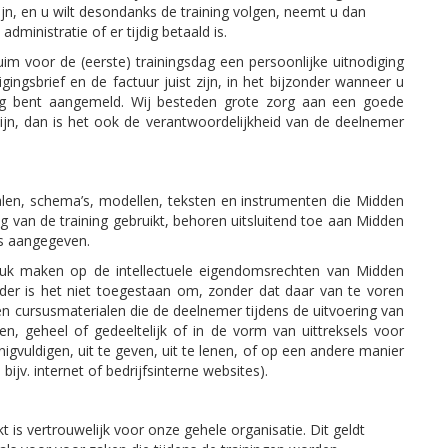
 zijn, en u wilt desondanks de training volgen, neemt u dan
ministratie of er tijdig betaald is.
uim voor de (eerste) trainingsdag een persoonlijke uitnodiging
gingsbrief en de factuur juist zijn, in het bijzonder wanneer u
ing bent aangemeld. Wij besteden grote zorg aan een goede
ijn, dan is het ook de verantwoordelijkheid van de deelnemer
alen, schema’s, modellen, teksten en instrumenten die Midden
g van de training gebruikt, behoren uitsluitend toe aan Midden
is aangegeven.
euk maken op de intellectuele eigendomsrechten van Midden
der is het niet toegestaan om, zonder dat daar van te voren
 en cursusmaterialen die de deelnemer tijdens de uitvoering van
gen, geheel of gedeeltelijk of in de vorm van uittreksels voor
igvuldigen, uit te geven, uit te lenen, of op een andere manier
bijv. internet of bedrijfsinterne websites).
 is vertrouwelijk voor onze gehele organisatie. Dit geldt