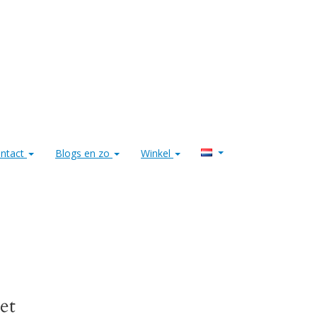
ntact
Blogs en zo
Winkel
et